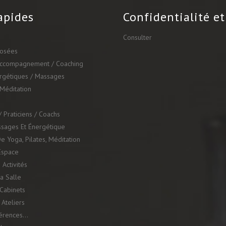
apides
Confidentialité et
Consulter
posées
Accompagnement / Coaching
ergétiques / Massages
 Méditation
 Praticiens / Coachs
ssages Et Énergétique
e Yoga, Pilates, Méditation
Espace
 Activités
a Salle
Cabinets
Ateliers
férences…