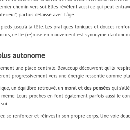
remier chemin vers soi. Elles révèlent aussi ce qui peut entra
rieur”, parfois délaissé avec l’âge.
eds jusqu’à la tête. Les pratiques toniques et douces renforc
eniors, cette (re)mise en mouvement est synonyme d’autonomie 
 plus autonome
ement une place centrale. Beaucoup découvrent qu’ils respiren
bèrent progressivement vers une énergie ressentie comme plus
nique, un équilibre retrouvé, un
moral et des pensées
qui s’al
ce même. Leurs proches en font également parfois aussi le const
soi.
er, se renforcer et réinvestir son propre corps. Une voie dou