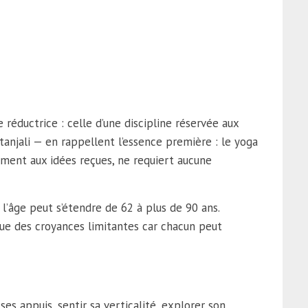
e réductrice : celle d’une discipline réservée aux
tanjali — en rappellent l’essence première : le yoga
irement aux idées reçues, ne requiert aucune
 l’âge peut s’étendre de 62 à plus de 90 ans.
 que des croyances limitantes car chacun peut
ses appuis, sentir sa verticalité, explorer son