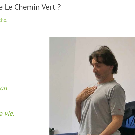
ce Le Chemin Vert ?
che
.
ion
a vie.