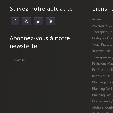
Suivez notre actualité
Liens r
Accueil
Activités Pro
Thérapies / 
Abonnez-vous à notre
Pratiques Én
newsletter
Yoga, Pilates,
Intervenants
Thérapeutes /
Cliquez Ici
Praticiens Ma
Professeurs D
Réserver Un 
Plannings Des
Planning De L
Planning Des 
Événements / 
Ateliers, Con