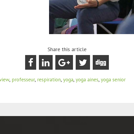
Share this article
rview
,
professeur
,
respiration
,
yoga
,
yoga aines
,
yoga senior