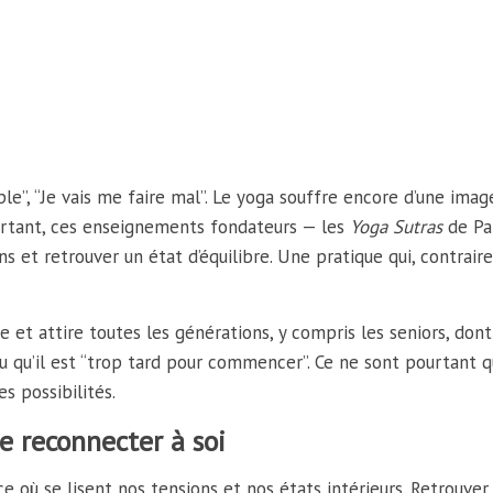
ple”, “Je vais me faire mal”. Le yoga souffre encore d’une imag
ourtant, ces enseignements fondateurs — les
Yoga Sutras
de Pa
ions et retrouver un état d’équilibre. Une pratique qui, contra
e et attire toutes les générations, y compris les seniors, dont
 ou qu’il est “trop tard pour commencer”. Ce ne sont pourtant
s possibilités.
e reconnecter à soi
e où se lisent nos tensions et nos états intérieurs. Retrouver 