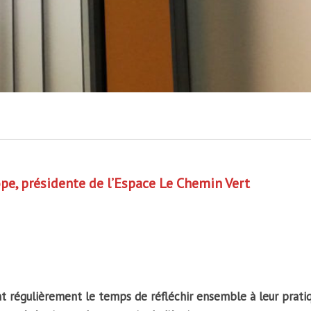
e, présidente de l’Espace Le Chemin Vert
nt régulièrement le temps de réfléchir ensemble à leur prati