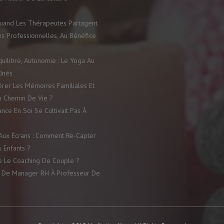
 Quand Les Thérapeutes Partagent
es Professionnelles, Au Bénéfice
quilibre, Autonomie : Le Yoga Au
înés
rer Les Mémoires Familiales Et
n Chemin De Vie ?
ance En Soi Se Cultivait Pas À
ux Écrans : Comment Re-Capter
s Enfants ?
e Le Coaching De Couple ?
 De Manager RH À Professeur De