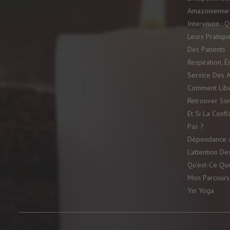
Amazonienne
Intervision :
Leurs Pratiqu
Des Patients
Respiration, É
Service Des A
Comment Libé
Retrouver So
Et Si La Confi
Pas ?
Dépendance A
L’attention De
Qu’est-Ce Qu
Mon Parcours
Yin Yoga