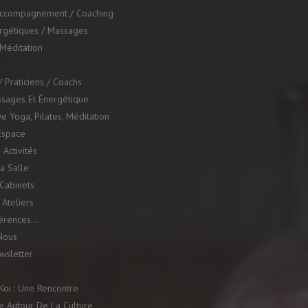
Accompagnement / Coaching
ergétiques / Massages
 Méditation
 Praticiens / Coachs
ssages Et Énergétique
e Yoga, Pilates, Méditation
Espace
 Activités
a Salle
Cabinets
Ateliers
férences…
Nous
ewsletter
oi : Une Rencontre
e Autour De La Culture