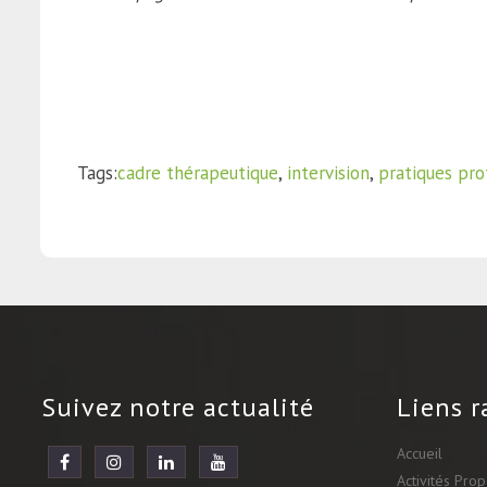
Tags:
cadre thérapeutique
,
intervision
,
pratiques pro
Suivez notre actualité
Liens r
Accueil
Activités Pro