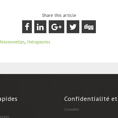
Share this article
fessionnelles
,
thérapeutes
apides
Confidentialité et
Consulter
posées