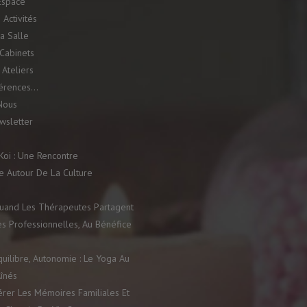
Espace
 Activités
a Salle
Cabinets
Ateliers
férences…
Nous
ewsletter
oi : Une Rencontre
e Autour De La Culture
 Quand Les Thérapeutes Partagent
es Professionnelles, Au Bénéfice
quilibre, Autonomie : Le Yoga Au
înés
rer Les Mémoires Familiales Et