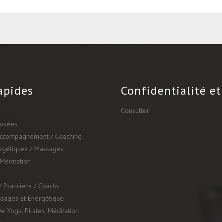
apides
Confidentialité et
Consulter
posées
Accompagnement / Coaching
ergétiques / Massages
 Méditation
 Praticiens / Coachs
ssages Et Énergétique
e Yoga, Pilates, Méditation