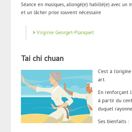
Séance en musiques, allongé(e) habillé(e) avec un 
et un lâcher prise souvent nécessaire
>
Virgin
ie Georget-Planquet
Tai chi chuan
C’est à l’origi
art.
En renforçant l
à partir du ce
duquel rayonne 
Ses bienfaits :