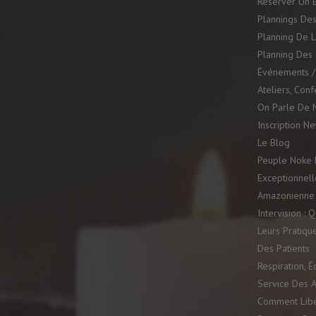
Réserver Un 
Plannings Des
Planning De L
Planning Des 
Événements / 
Ateliers, Con
On Parle De 
Inscription N
Le Blog
Peuple Noke K
Exceptionnell
Amazonienne
Intervision :
Leurs Pratiqu
Des Patients
Respiration, É
Service Des A
Comment Libé