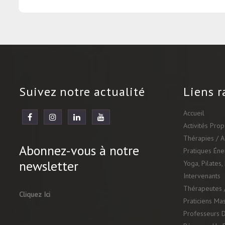
Suivez notre actualité
Liens r
Accueil
Activités Pro
Thérapies / 
Abonnez-vous à notre
Pratiques Én
newsletter
Yoga, Pilates,
Intervenants
Thérapeutes /
Cliquez Ici
Praticiens Ma
Professeurs D